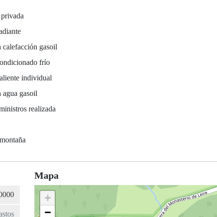
 privada
adiante
 calefacción gasoil
ondicionado frío
liente individual
 agua gasoil
ministros realizada
a
 montaña
Mapa
+
−