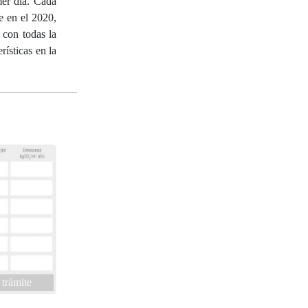
mer día. Cada
e en el 2020,
 con todas la
ísticas en la
 trámite