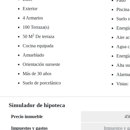
Patio
Exterior
Piscina
4 Armarios
Suelo r
100 Terraza(s)
Energía
2
50 M
De terraza
Aire ac
Cocina equipada
Agua ca
Amueblado
Energía
Orientación suroeste
Alta su
Más de 30 años
Alarm
Suelo de porcelánico
Vistas:
Simulador de hipoteca
Precio inmueble
Impuestos y gastos