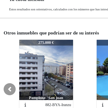
Estos resultados son orientativos, calculados con los números que has intro
Otros inmuebles que podrían ser de su interés
BYA-Yesa-871-872
BYA-Yesa-871-872
BYA-Y
BYA-
519.000 €
519.000 €
Previous
Elorz / Elorz
Elorz / Elorz
863-864
863-864