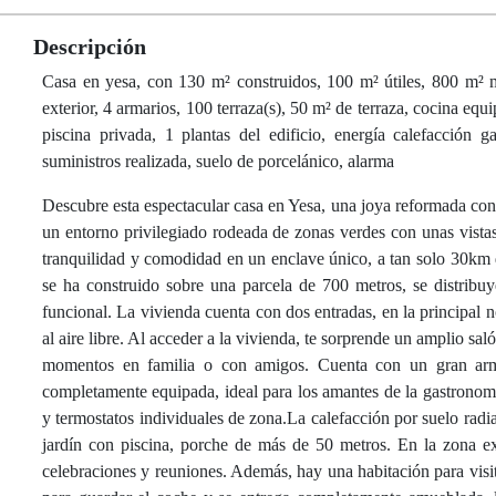
Descripción
Casa en yesa, con 130 m² construidos, 100 m² útiles, 800 m² me
exterior, 4 armarios, 100 terraza(s), 50 m² de terraza, cocina equ
piscina privada, 1 plantas del edificio, energía calefacción ga
suministros realizada, suelo de porcelánico, alarma
Descubre esta espectacular casa en Yesa, una joya reformada con
un entorno privilegiado rodeada de zonas verdes con unas vista
tranquilidad y comodidad en un enclave único, a tan solo 30km d
se ha construido sobre una parcela de 700 metros, se distribu
funcional. La vivienda cuenta con dos entradas, en la principal n
al aire libre. Al acceder a la vivienda, te sorprende un amplio 
momentos en familia o con amigos. Cuenta con un gran arm
completamente equipada, ideal para los amantes de la gastronom
y termostatos individuales de zona.La calefacción por suelo radi
jardín con piscina, porche de más de 50 metros. En la zona e
celebraciones y reuniones. Además, hay una habitación para visi