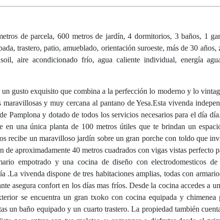
tros de parcela, 600 metros de jardín, 4 dormitorios, 3 baños, 1 gar
ipada, trastero, patio, amueblado, orientación suroeste, más de 30 años,
soil, aire acondicionado frío, agua caliente individual, energía agua
 un gusto exquisito que combina a la perfección lo moderno y lo vintag
s maravillosas y muy cercana al pantano de Yesa.Esta vivenda indepen
e Pamplona y dotado de todos los servicios necesarios para el día día
ye en una única planta de 100 metros útiles que te brindan un espac
os recibe un maravilloso jardín sobre un gran porche con toldo que invi
salón de aproximadamente 40 metros cuadrados con vigas vistas perfecto p
ario empotrado y una cocina de diseño con electrodomesticos de
ía .La vivenda dispone de tres habitaciones amplias, todas con armari
ante asegura confort en los días mas fríos. Desde la cocina accedes a un
xterior se encuentra un gran txoko con cocina equipada y chimenea 
tas un baño equipado y un cuarto trastero. La propiedad también cuent