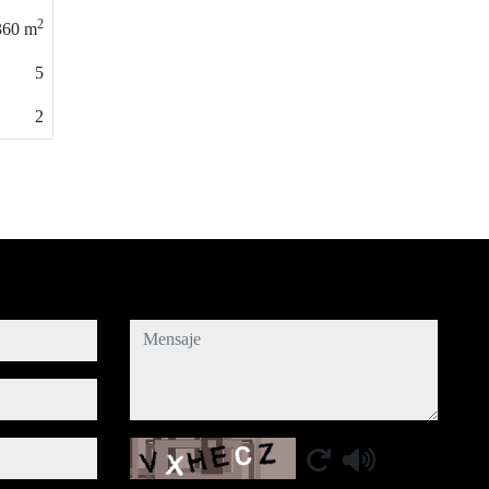
2
90
m
3
1
mensaje
Captcha