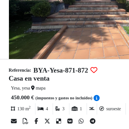
BYA-Yesa-871-872
Referencia:
Casa en venta
Yesa, yesa
mapa
450.000 €
(impuestos y gastos no incluídos)
2
130 m
4
3
1
suroeste