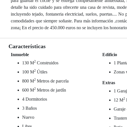
para guardar el coche y se entrega completamente amueblada, li
detalle ha sido cuidado para ofrecerte una casa de revista, mod
incluyendo tejado, fontaneria electriciad, suelos, puertas.... N
comodidades que siempre soñaste. Para más información ,contáctan
zona¡ En el precio de 450.000 euros no se incluyen los honorario
Características
Inmueble
Edificio
2
130 M
Construidos
1 Plant
2
100 M
Útiles
Zonas 
2
800 M
Metros de parcela
Extras
2
600 M
Metros de jardín
1 Garaj
4 Dormitorios
2
12 M
3 Baños
Garaje 
Nuevo
Traster
Libre