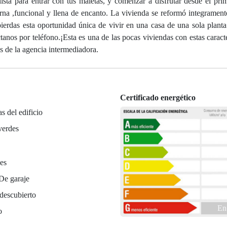
sta para entrar con tus maletas, y comenzar a disfrutar desde el pri
erna ,funcional y llena de encanto. La vivienda se reformó integrament
o pierdas esta oportunidad única de vivir en una casa de una sola planta
os por teléfono.¡Esta es una de las pocas viviendas con estas caracter
s de la agencia intermediadora.
Certificado energético
as del edificio
verdes
es
De garaje
descubierto
En
o