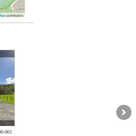
Map
contributors
Next
an
Iranzu