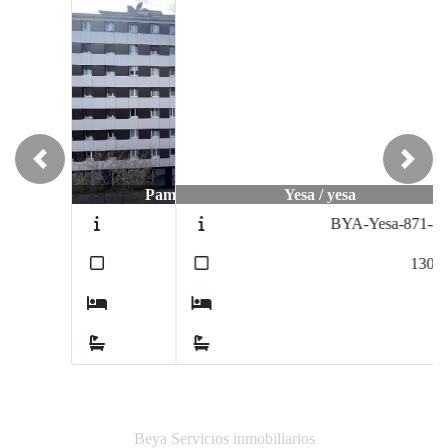
Previous
Next
Yesa / yesa
BYA-Yesa-871-872
2
130
m
4
3
Beya Servicios inmobiliarios